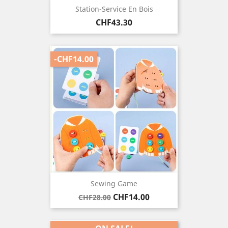
Station-Service En Bois
Price
CHF43.30
-CHF14.00
Sewing Game
Regular
Price
CHF14.00
CHF28.00
price