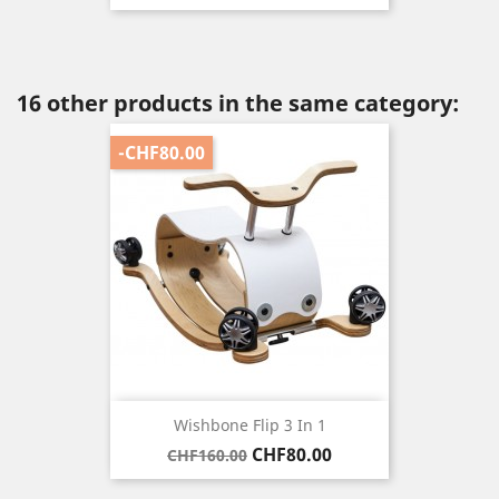
16 other products in the same category:
-CHF80.00
Wishbone Flip 3 In 1
Regular
Price
CHF80.00
CHF160.00
price