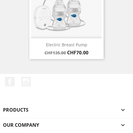
Electric Breast Pump
Regular
Price
CHF70.00
CHF135.00
price
Facebook
Instagram
PRODUCTS

OUR COMPANY
