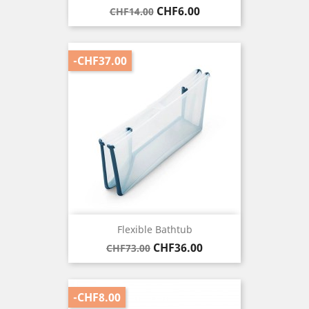
Regular
Price
CHF6.00
CHF14.00
price
-CHF37.00
Flexible Bathtub
Regular
Price
CHF36.00
CHF73.00
price
-CHF8.00