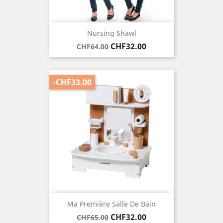
Nursing Shawl
Regular
Price
CHF32.00
CHF64.00
price
-CHF33.00
Ma Première Salle De Bain
Regular
Price
CHF32.00
CHF65.00