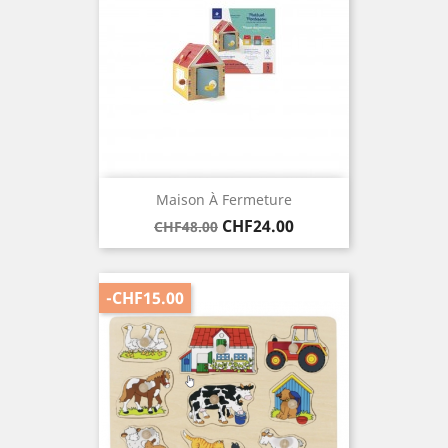
Maison À Fermeture
Regular
Price
CHF24.00
CHF48.00
price
-CHF15.00