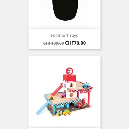
Footmuff Yoyo
Regular
Price
CHF70.00
CHF139.00
price