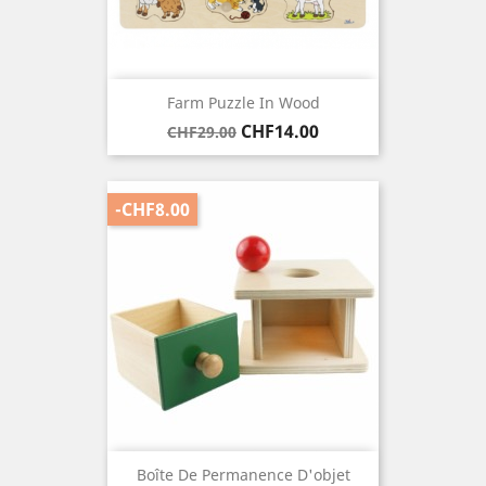
Farm Puzzle In Wood
Regular
Price
CHF14.00
CHF29.00
price
-CHF8.00
Boîte De Permanence D'objet