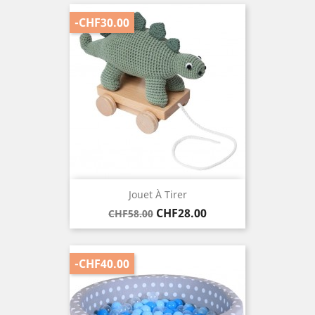
-CHF30.00
Jouet À Tirer
Regular
Price
CHF28.00
CHF58.00
price
-CHF40.00