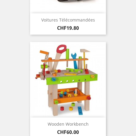
Voitures Télécommandées
Price
CHF19.80
Wooden Workbench
Price
CHF60.00