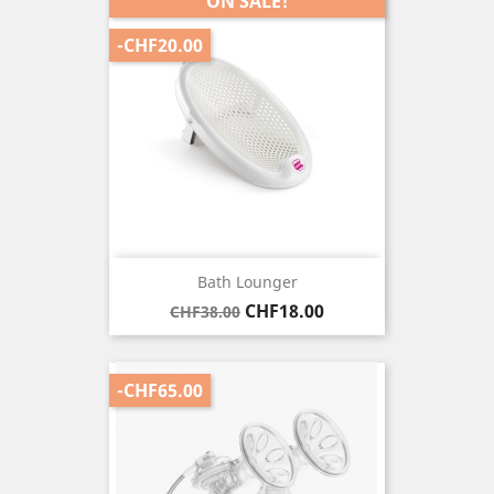
ON SALE!
-CHF20.00
Bath Lounger
Regular
Price
CHF18.00
CHF38.00
price
-CHF65.00