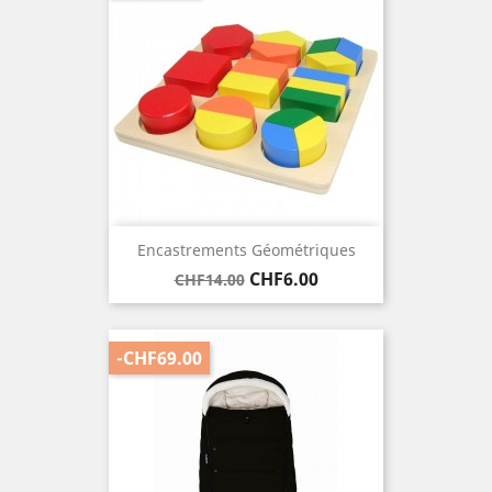
Encastrements Géométriques
Regular
Price
CHF6.00
CHF14.00
price
-CHF69.00