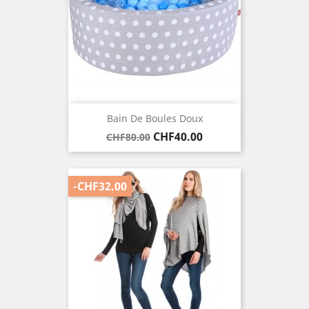
Bain De Boules Doux
Regular
Price
CHF40.00
CHF80.00
price
-CHF32.00