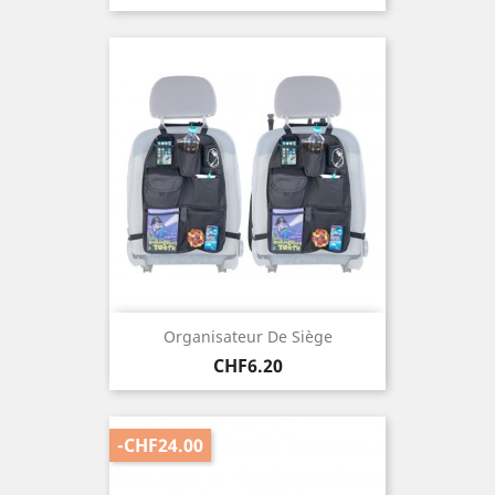
price
Organisateur De Siège
Price
CHF6.20
-CHF24.00