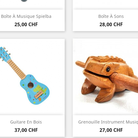
Aperçu rapide
Aperçu rapide


Boîte À Musique Spielba
Boîte À Sons
Prix
Prix
25,00 CHF
28,00 CHF
Aperçu rapide
Aperçu rapide


Guitare En Bois
Grenouille Instrument Musi
Prix
Prix
37,00 CHF
27,00 CHF