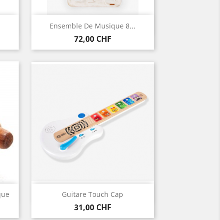
Aperçu rapide

Ensemble De Musique 8...
Prix
72,00 CHF
Aperçu rapide

que
Guitare Touch Cap
Prix
31,00 CHF