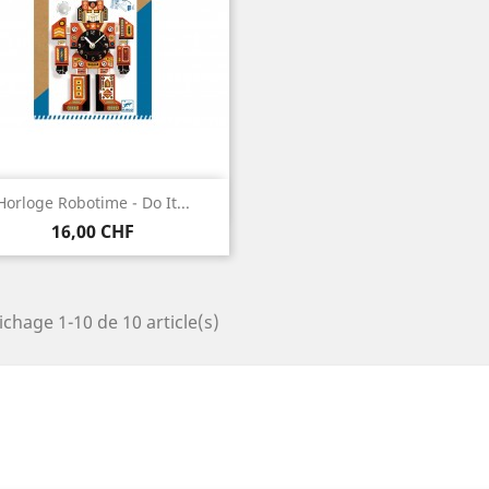
Aperçu rapide

Horloge Robotime - Do It...
Prix
16,00 CHF
ichage 1-10 de 10 article(s)