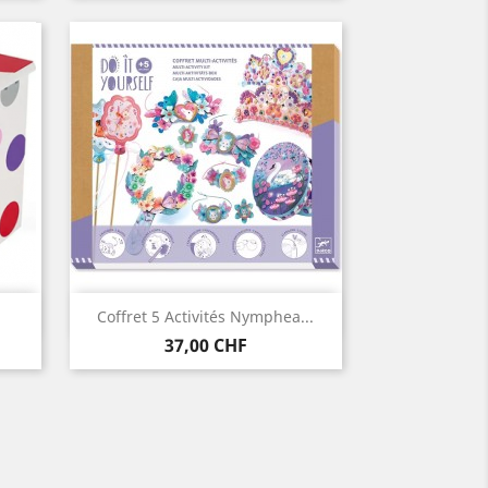
Aperçu rapide

Coffret 5 Activités Nymphea...
Prix
37,00 CHF