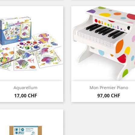
Aperçu rapide
Aperçu rapide


Aquarellum
Mon Premier Piano
Prix
Prix
17,00 CHF
97,00 CHF