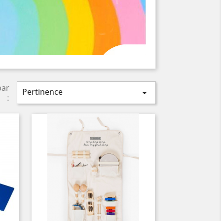
par
Pertinence

: