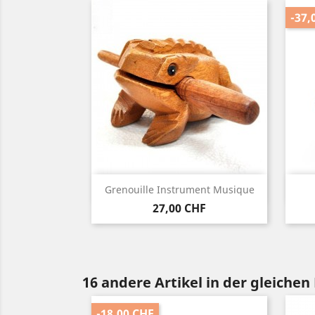
-37,
Vorschau

Grenouille Instrument Musique
Preis
27,00 CHF
16 andere Artikel in der gleichen
-18,00 CHF