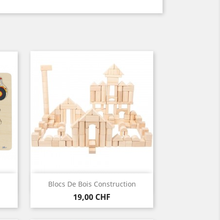
Vorschau

Blocs De Bois Construction
Preis
19,00 CHF