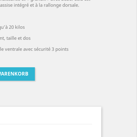
ssise intégré et à la rallonge dorsale.
u’à 20 kilos
t, taille et dos
le ventrale avec sécurité 3 points
 WARENKORB