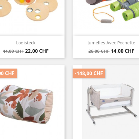
Vorschau
Vorschau


Logisteck
Jumelles Avec Pochette
Verkaufspreis
Preis
Verkaufspreis
Preis
22,00 CHF
14,00 CHF
44,00 CHF
26,00 CHF
00 CHF
-148,00 CHF