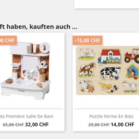
t haben, kauften auch ...
00 CHF
-15,00 CHF
Vorschau
Vorschau


Ma Première Salle De Bain
Puzzle Ferme En Bois
Verkaufspreis
Preis
Verkaufspreis
Preis
32,00 CHF
14,00 CHF
65,00 CHF
29,00 CHF