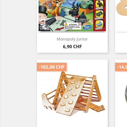
Vorschau

Monopoly Junior
Preis
6,90 CHF
-102,00 CHF
-14,