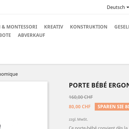
Deutsch
 & MONTESSORI
KREATIV
KONSTRUKTION
GESEL
BOTE
ABVERKAUF
onomique
PORTE BÉBÉ ERG
160,00 CHF
80,00 CHF
SPAREN SIE 8
zzgl. MwSt.
Ce porte-bébé convient dès la 