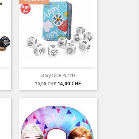
Vorschau

Story Dice Puzzle
Verkaufspreis
Preis
14,00 CHF
30,00 CHF