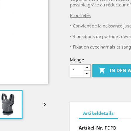
possible grâce au réducteur d’a
Propriétés
•
Convient de la naissance jusq
•
3 positions de portage : devan
•
Fixation avec harnais et sang
Menge

IN DEN

Artikeldetails
Artikel-Nr.
PDPB