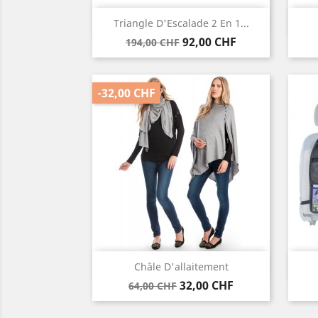
Vorschau

Triangle D'Escalade 2 En 1...
Verkaufspreis
Preis
92,00 CHF
194,00 CHF
-32,00 CHF
Vorschau

Châle D'allaitement
Verkaufspreis
Preis
32,00 CHF
64,00 CHF