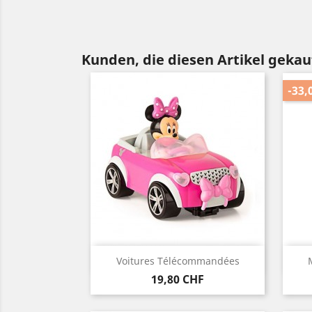
Kunden, die diesen Artikel gekauf
-33,
Vorschau

Voitures Télécommandées
Preis
19,80 CHF