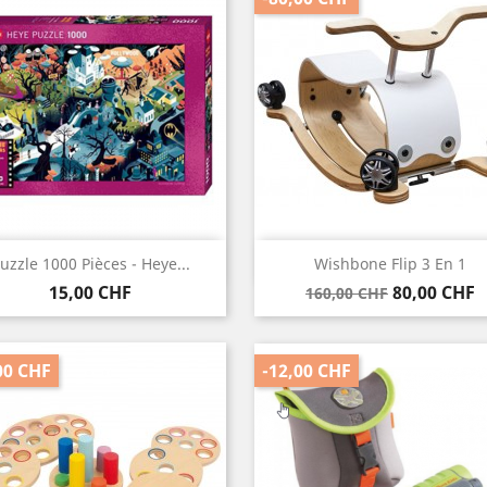
Vorschau
Vorschau


uzzle 1000 Pièces - Heye...
Wishbone Flip 3 En 1
Preis
Verkaufspreis
Preis
15,00 CHF
80,00 CHF
160,00 CHF
00 CHF
-12,00 CHF