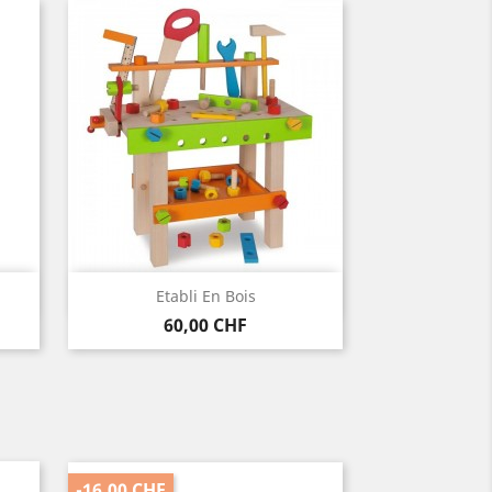
Vorschau

Etabli En Bois
Preis
60,00 CHF
-16,00 CHF