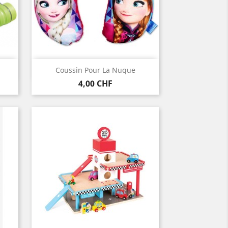
Vorschau

Coussin Pour La Nuque
Preis
4,00 CHF