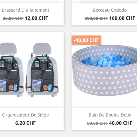
Vorschau
Vorschau


Brassard D'allaitement
Berceau Cododo
Verkaufspreis
Preis
Verkaufspreis
Preis
12,00 CHF
160,00 CHF
26,00 CHF
308,00 CHF
-40,00 CHF
Vorschau
Vorschau


Organisateur De Siège
Bain De Boules Doux
Preis
Verkaufspreis
Preis
6,20 CHF
40,00 CHF
80,00 CHF