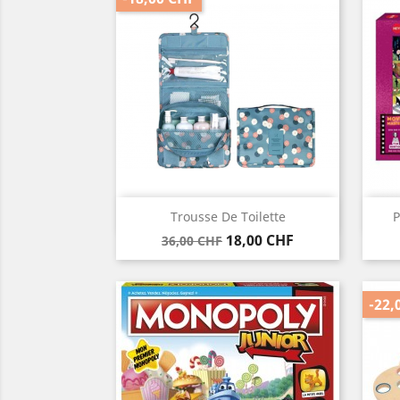
Vorschau

Trousse De Toilette
P
Verkaufspreis
Preis
18,00 CHF
36,00 CHF
-22,