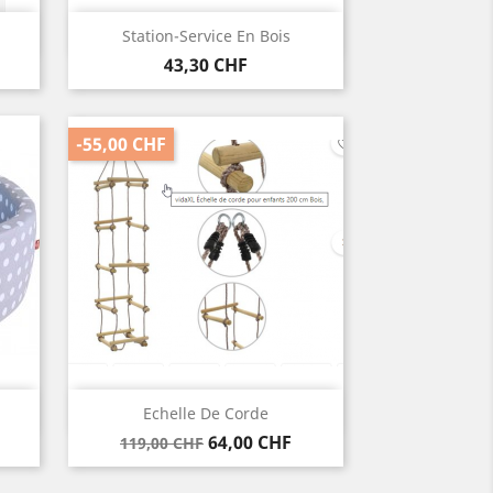
Vorschau

Station-Service En Bois
Preis
43,30 CHF
-55,00 CHF
Vorschau

Echelle De Corde
Verkaufspreis
Preis
64,00 CHF
119,00 CHF