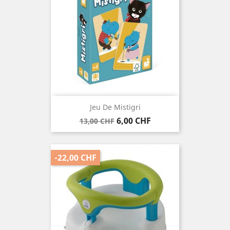
Jeu De Mistigri
Verkaufspreis
Preis
6,00 CHF
13,00 CHF
-22,00 CHF