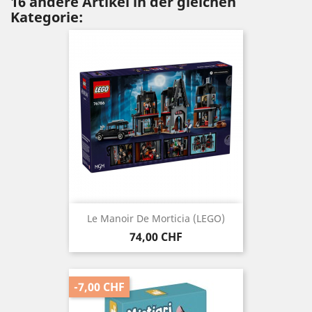
16 andere Artikel in der gleichen
Kategorie:
Le Manoir De Morticia (LEGO)
Preis
74,00 CHF
-7,00 CHF