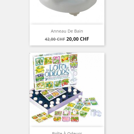
Anneau De Bain
Verkaufspreis
Preis
20,00 CHF
42,00 CHF
Boîte À Odeurs