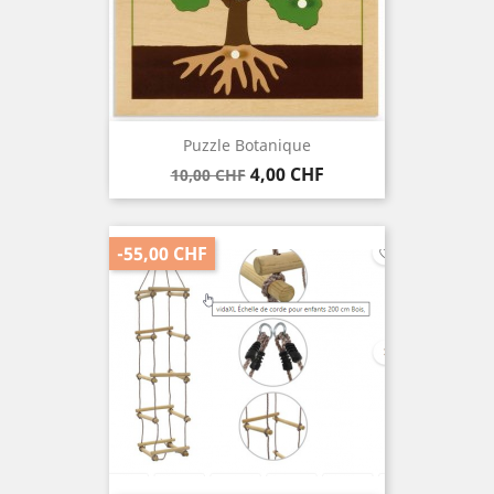
Puzzle Botanique
Verkaufspreis
Preis
4,00 CHF
10,00 CHF
-55,00 CHF