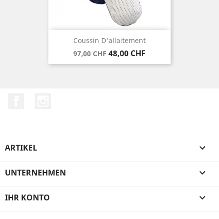
Coussin D'allaitement
Verkaufspreis
Preis
48,00 CHF
97,00 CHF
Facebook
Instagram
ARTIKEL

UNTERNEHMEN

IHR KONTO
