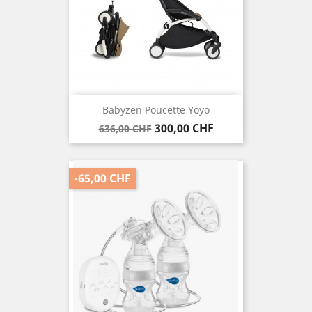
Babyzen Poucette Yoyo
Verkaufspreis
Preis
300,00 CHF
636,00 CHF
-65,00 CHF