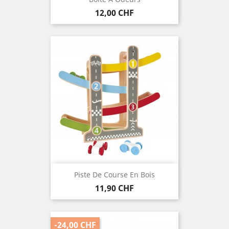
Preis
12,00 CHF
Piste De Course En Bois
Preis
11,90 CHF
-24,00 CHF