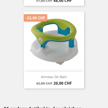
Verkaufspreis
Preis
48,00 CHF
97,00 CHF
-22,00 CHF
Anneau De Bain
Verkaufspreis
Preis
20,00 CHF
42,00 CHF