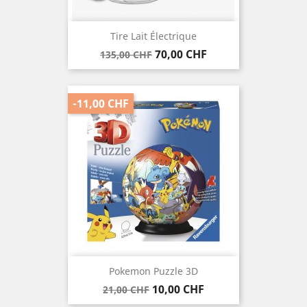
Tire Lait Électrique
Verkaufspreis
Preis
70,00 CHF
135,00 CHF
-11,00 CHF
Pokemon Puzzle 3D
Verkaufspreis
Preis
10,00 CHF
21,00 CHF