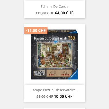
Echelle De Corde
Verkaufspreis
Preis
64,00 CHF
119,00 CHF
-11,00 CHF
Escape Puzzle Observatoire...
Verkaufspreis
Preis
10,00 CHF
21,00 CHF