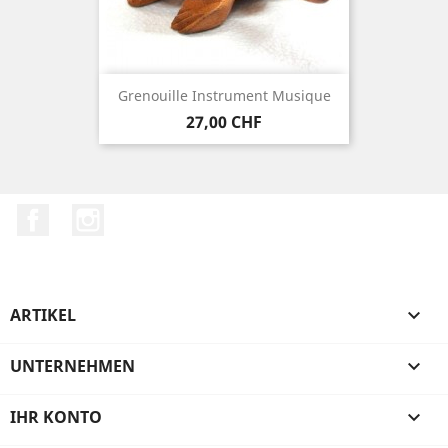
Grenouille Instrument Musique
Preis
27,00 CHF
Facebook
Instagram
ARTIKEL

UNTERNEHMEN

IHR KONTO
