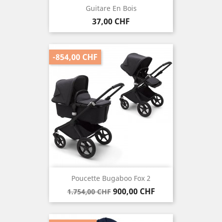
Guitare En Bois
Preis
37,00 CHF
-854,00 CHF
Poucette Bugaboo Fox 2
Verkaufspreis
Preis
900,00 CHF
1.754,00 CHF