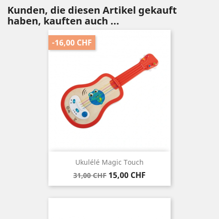
Kunden, die diesen Artikel gekauft
haben, kauften auch ...
-16,00 CHF
Ukulélé Magic Touch
Verkaufspreis
Preis
15,00 CHF
31,00 CHF