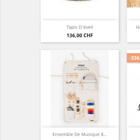
Vorschau

Tapis D'éveil
H
Preis
136,00 CHF
-336
Vorschau

Ensemble De Musique 8...