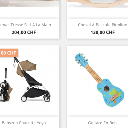
Vorschau
Vorschau


amac Tressé Fait À La Main
Cheval Ä Bascule Pinolino
Preis
Preis
204,00 CHF
138,00 CHF
,00 CHF
Vorschau
Vorschau


Babyzen Poucette Yoyo
Guitare En Bois