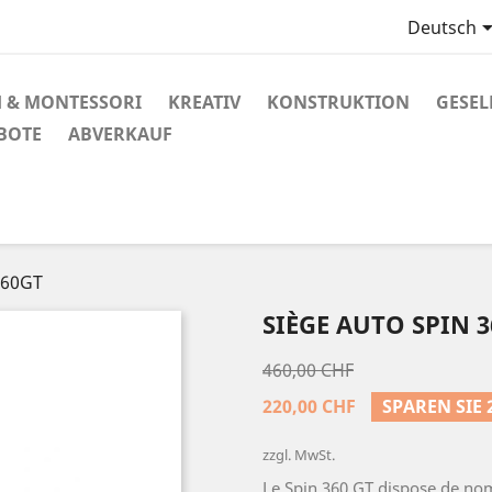
Deutsch
 & MONTESSORI
KREATIV
KONSTRUKTION
GESEL
BOTE
ABVERKAUF
360GT
SIÈGE AUTO SPIN 
460,00 CHF
220,00 CHF
SPAREN SIE 
zzgl. MwSt.
Le Spin 360 GT dispose de no