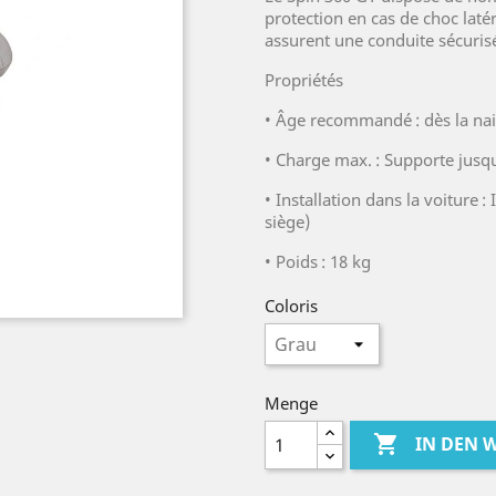
protection en cas de choc latéra
assurent une conduite sécurisé
Propriétés
•
Âge recommandé : dès la na
•
Charge max. : Supporte jusq
•
Installation dans la voiture :
siège)
•
Poids : 18 kg
Coloris
Menge

IN DEN