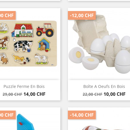
00 CHF
-12,00 CHF
Vorschau
Vorschau


Puzzle Ferme En Bois
Boîte A Oeufs En Bois
Verkaufspreis
Preis
Verkaufspreis
Preis
14,00 CHF
10,00 CHF
29,00 CHF
22,00 CHF
00 CHF
-14,00 CHF