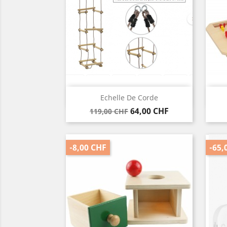
Vorschau

Echelle De Corde
Verkaufspreis
Preis
64,00 CHF
119,00 CHF
-8,00 CHF
-65,