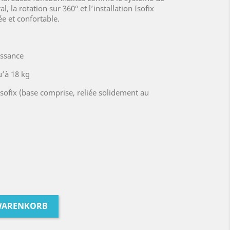
l, la rotation sur 360° et l’installation Isofix
e et confortable.
issance
u’à 18 kg
 Isofix (base comprise, reliée solidement au
 WARENKORB