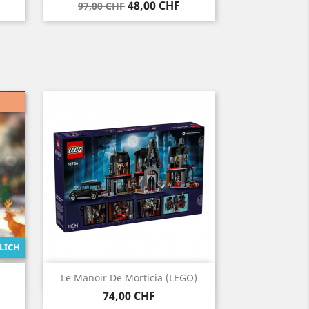
Verkaufspreis
Preis
48,00 CHF
97,00 CHF
LICH
Vorschau

.
Le Manoir De Morticia (LEGO)
Preis
74,00 CHF