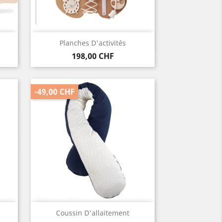
Vorschau

Planches D'activités
Preis
198,00 CHF
-49,00 CHF
Vorschau

Coussin D'allaitement