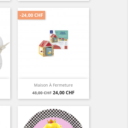
-24,00 CHF
Vorschau

Maison À Fermeture
Verkaufspreis
Preis
24,00 CHF
48,00 CHF