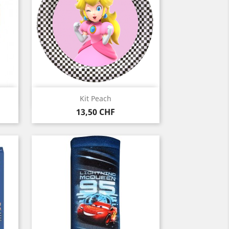
Vorschau

Kit Peach
Preis
13,50 CHF