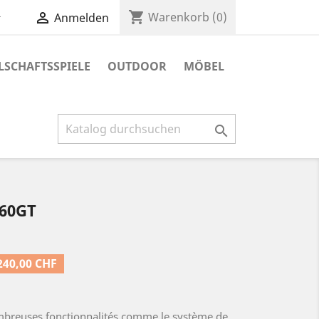
shopping_cart


Warenkorb
(0)
Anmelden
LSCHAFTSSPIELE
OUTDOOR
MÖBEL

360GT
240,00 CHF
mbreuses fonctionnalités comme le système de