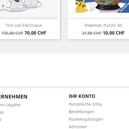
Vorschau
Vorschau


Tire Lait Électrique
Pokemon Puzzle 3D
Verkaufspreis
Preis
Verkaufspreis
Preis
70,00 CHF
10,00 CHF
135,00 CHF
21,00 CHF
ERNEHMEN
IHR KONTO
Persönliche Infos
ns Légales
Bestellungen
os
Rückvergütungen
t
Adressen