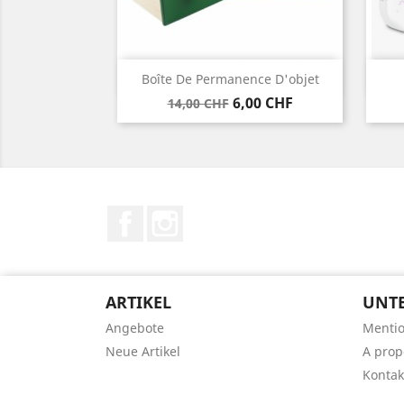
Vorschau

Boîte De Permanence D'objet
Verkaufspreis
Preis
6,00 CHF
14,00 CHF
Facebook
Instagram
ARTIKEL
UNT
Angebote
Mentio
Neue Artikel
A prop
Kontak