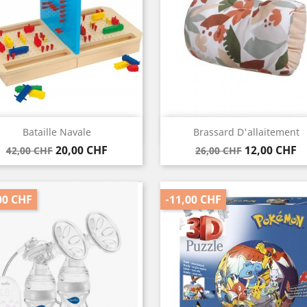
Vorschau
Vorschau


Bataille Navale
Brassard D'allaitement
Verkaufspreis
Preis
Verkaufspreis
Preis
20,00 CHF
12,00 CHF
42,00 CHF
26,00 CHF
00 CHF
-11,00 CHF