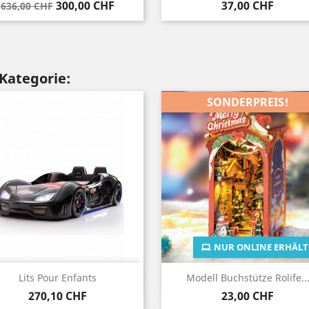
Verkaufspreis
Preis
Preis
300,00 CHF
37,00 CHF
636,00 CHF
 Kategorie:
SONDERPREIS!
NUR ONLINE ERHÄLT
Vorschau
Vorschau


Lits Pour Enfants
Modell Buchstütze Rolife..
Preis
Preis
270,10 CHF
23,00 CHF