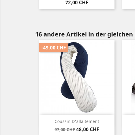
Preis
72,00 CHF
16 andere Artikel in der gleichen
-49,00 CHF
Vorschau

Coussin D'allaitement
Verkaufspreis
Preis
48,00 CHF
97,00 CHF