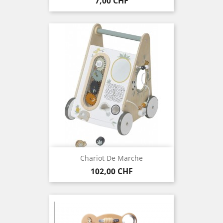
Preis
7,00 CHF
Chariot De Marche
Preis
102,00 CHF