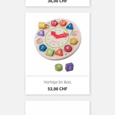
Preis
36,00 CHF
Horloge En Bois
Preis
53,00 CHF