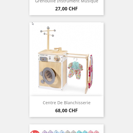
Grenouille Instrument Musique
Preis
27,00 CHF
Centre De Blanchisserie
Preis
68,00 CHF