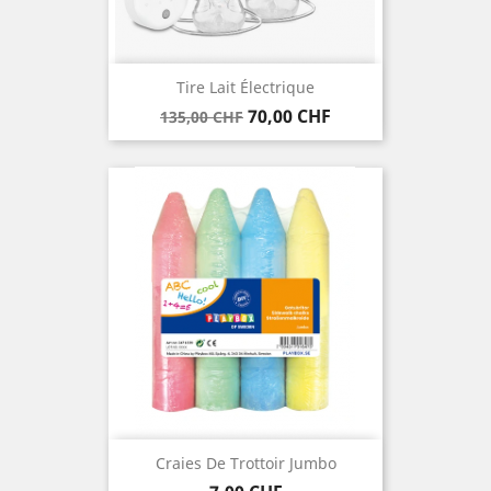
Tire Lait Électrique
Verkaufspreis
Preis
70,00 CHF
135,00 CHF
Craies De Trottoir Jumbo